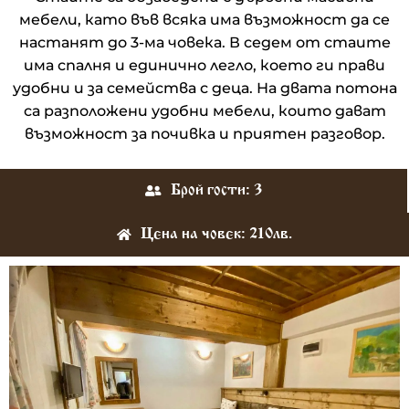
мебели, като във всяка има възможност да се
настанят до 3-ма човека. В седем от стаите
има спалня и единично легло, което ги прави
удобни и за семейства с деца. На двата потона
са разположени удобни мебели, които дават
възможност за почивка и приятен разговор.
Брой гости: 3
Цена на човек: 210лв.