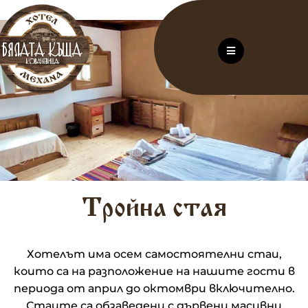
Тройна стая
Хотелът има осем самостоятелни стаи,
които са на разположение на нашите гости в
периода от април до октомври включително.
Стаите са обзаведени с дървени масивни