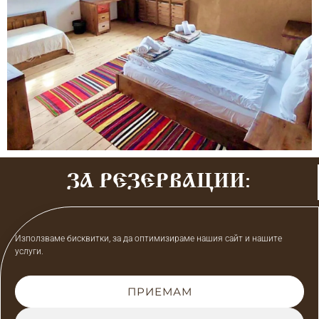
ЗА РЕЗЕРВАЦИИ:
0899 88 63 42
Използваме бисквитки, за да оптимизираме нашия сайт и нашите
bialata_kushta@abv.bg
услуги.
ПРИЕМАМ
Copyright kovachevica.net
Политика за поверителност